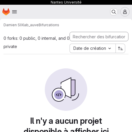
Nantes Université
Page d'accueil
Passer au contenu principal
M
Damien SIX
lab_auve
Bifurcations
0 forks: 0 public, 0 internal, and 0
private
Date de création
Il n'y a aucun projet
disponible à afficher ici