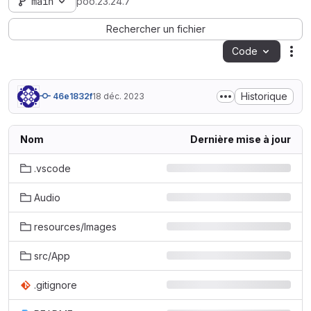
main
poo.23.24.7
Rechercher un fichier
Code
Act
Historique
46e1832f
18 déc. 2023
Nom
Dernière mise à jour
.vscode
Audio
resources/Images
src/App
.gitignore