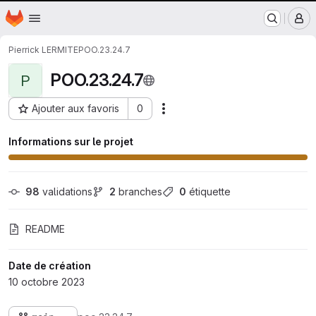
Nantes Université
Page d'accueil
Passer au contenu principal
M
Pierrick LERMITE
POO.23.24.7
POO.23.24.7
P
Ajouter aux favoris
0
Actions
ID du projet : 20101
Informations sur le projet
98
 validations
2
 branches
0
 étiquette
README
Date de création
10 octobre 2023