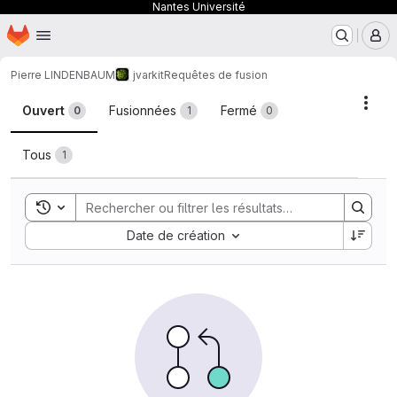
Nantes Université
Page d'accueil
Passer au contenu principal
M
Pierre LINDENBAUM
jvarkit
Requêtes de fusion
Requêtes de fusion
Acti
Ouvert
Fusionnées
Fermé
0
1
0
Tous
1
Toggle search history
Sort by:
Date de création