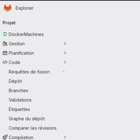
Page d'accueil
Passer au contenu principal
Explorer
Navigation principale
Projet
D
DockerMachines
Gestion
Planification
Code
Requêtes de fusion
-
Dépôt
Branches
Validations
Étiquettes
Graphe du dépôt
Comparer les révisions
Compilation