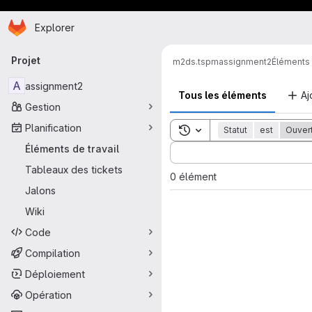
Page d'accueil
Passer au contenu principal
Explorer
Navigation principale
Projet
m2ds.tspm
assignment2
Éléments 
A
assignment2
Tous les éléments
Aj
Gestion
Planification
Toggle search history
Statut
est
Ouver
Sort by:
Éléments de travail
Tableaux des tickets
0 élément
Jalons
Wiki
Code
Compilation
Déploiement
Opération