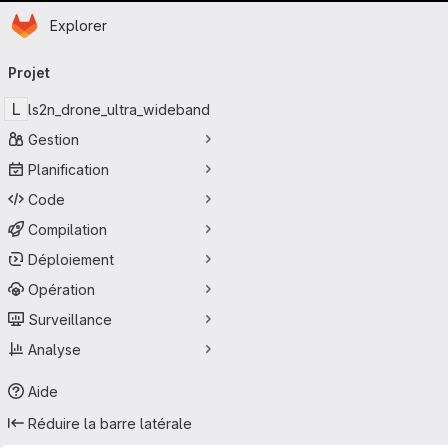
Page d'accueil
Passer au contenu principal
Explorer
Navigation principale
Projet
L
ls2n_drone_ultra_wideband
Gestion
Planification
Code
Compilation
Déploiement
Opération
Surveillance
Analyse
Aide
Réduire la barre latérale