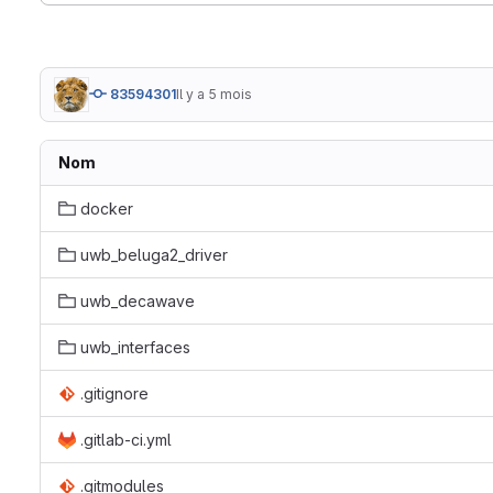
83594301
Il y a 5 mois
Nom
docker
uwb_beluga2_driver
uwb_decawave
uwb_interfaces
.gitignore
.gitlab-ci.yml
.gitmodules