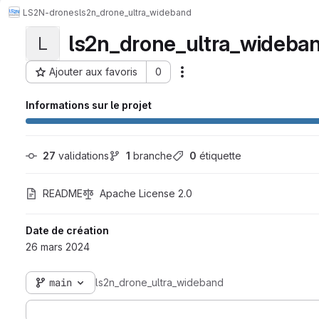
LS2N-drones
ls2n_drone_ultra_wideband
ls2n_drone_ultra_wideba
L
Ajouter aux favoris
0
Actions
ID du projet : 23253
Informations sur le projet
27
 validations
1
 branche
0
 étiquette
README
Apache License 2.0
Date de création
26 mars 2024
main
ls2n_drone_ultra_wideband