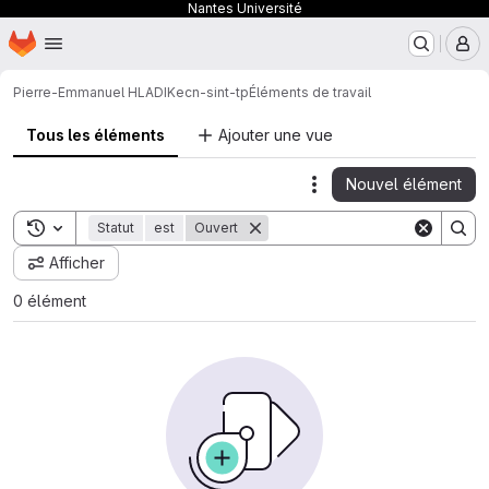
Nantes Université
Page d'accueil
Passer au contenu principal
M
Pierre-Emmanuel HLADIK
ecn-sint-tp
Éléments de travail
Tous les éléments
Ajouter une vue
Nouvel élément
Actions
Toggle search history
Statut
est
Ouvert
Afficher
0 élément