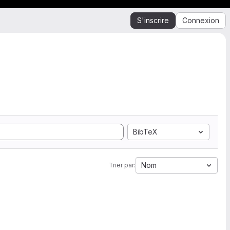
S'inscrire
Connexion
BibTeX
Nom
Trier par: