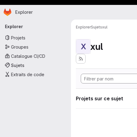
Page d'accueil
Passer au contenu principal
Explorer
Navigation principale
Explorer
Explorer
Sujets
xul
Projets
xul
X
Groupes
Catalogue CI/CD
Sujets
Extraits de code
Projets sur ce sujet