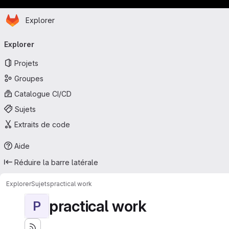
Page d'accueil
Passer au contenu principal
Explorer
Navigation principale
Explorer
Projets
Groupes
Catalogue CI/CD
Sujets
Extraits de code
Aide
Réduire la barre latérale
Explorer
Sujets
practical work
practical work
P