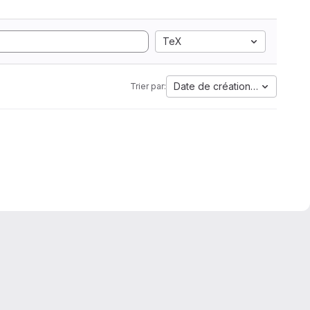
TeX
Date de création la plus anci
Trier par: