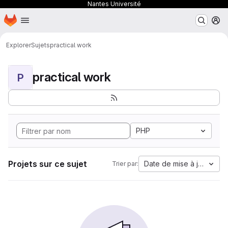
Nantes Université
Page d'accueil
Passer au contenu principal
M
Explorer
Sujets
practical work
practical work
P
PHP
Projets sur ce sujet
Date de mise à jour
Trier par: