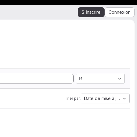
S'inscrire
Connexion
R
Date de mise à jour
Trier par: