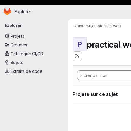
Page d'accueil
Passer au contenu principal
Explorer
Navigation principale
Explorer
Explorer
Sujets
practical work
Projets
practical w
P
Groupes
Catalogue CI/CD
Sujets
Extraits de code
Projets sur ce sujet