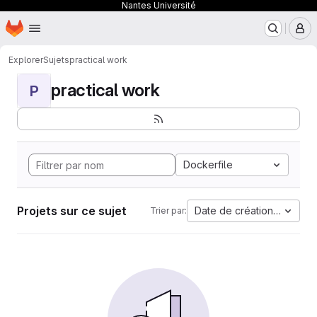
Nantes Université
Page d'accueil
Passer au contenu principal
M
Explorer
Sujets
practical work
practical work
P
Dockerfile
Projets sur ce sujet
Date de création la plus 
Trier par: