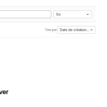
Go
Date de création la plus anci
Trier par:
ver