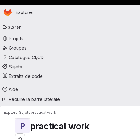
Page d'accueil
Passer au contenu principal
Explorer
Navigation principale
Explorer
Projets
Groupes
Catalogue CI/CD
Sujets
Extraits de code
Aide
Réduire la barre latérale
Explorer
Sujets
practical work
practical work
P