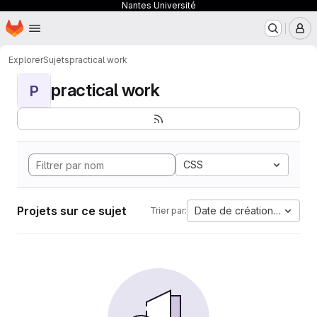
Nantes Université
Page d'accueil
Passer au contenu principal
M
Explorer
Sujets
practical work
practical work
P
CSS
Projets sur ce sujet
Date de création la plus 
Trier par: