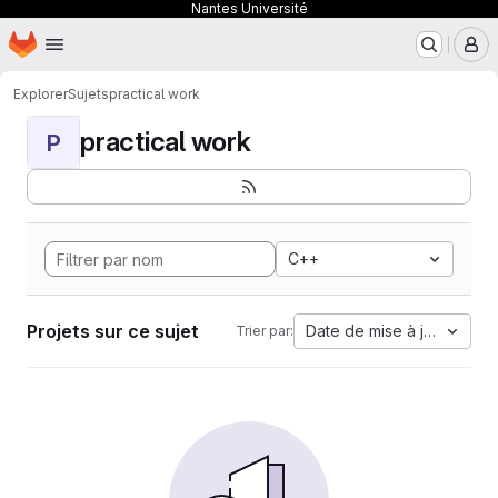
Nantes Université
Page d'accueil
Passer au contenu principal
M
Explorer
Sujets
practical work
practical work
P
C++
Projets sur ce sujet
Date de mise à jour
Trier par: