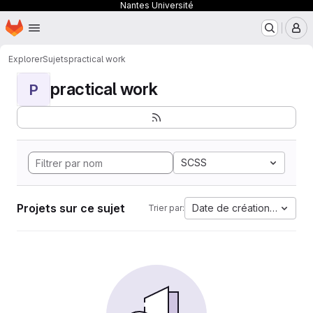
Nantes Université
Page d'accueil
Passer au contenu principal
M
Explorer
Sujets
practical work
practical work
P
SCSS
Projets sur ce sujet
Date de création la plus 
Trier par: