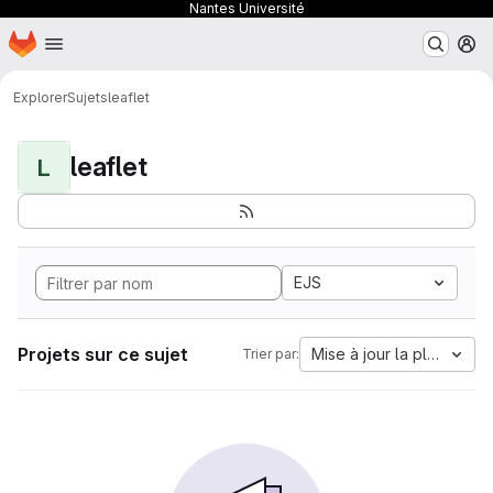
Nantes Université
Page d'accueil
Passer au contenu principal
M
Explorer
Sujets
leaflet
leaflet
L
EJS
Projets sur ce sujet
Mise à jour la plus anci
Trier par: