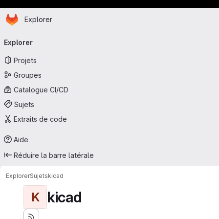
Page d'accueil
Passer au contenu principal
Explorer
Navigation principale
Explorer
Projets
Groupes
Catalogue CI/CD
Sujets
Extraits de code
Aide
Réduire la barre latérale
Explorer
Sujets
kicad
kicad
K