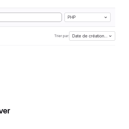
PHP
Date de création la plus anci
Trier par:
ver