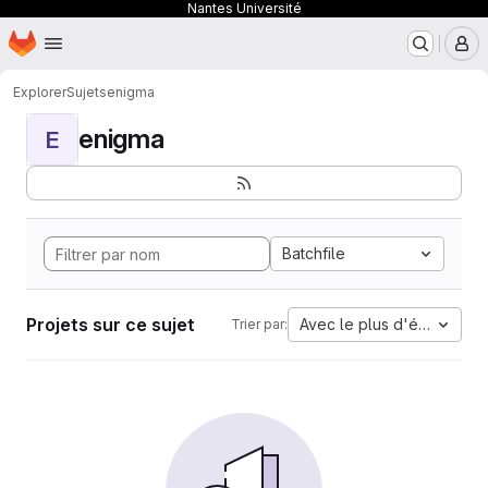
Nantes Université
Page d'accueil
Passer au contenu principal
M
Explorer
Sujets
enigma
enigma
E
Batchfile
Projets sur ce sujet
Avec le plus d'étoiles
Trier par: