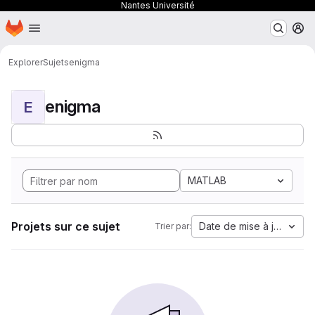
Nantes Université
Page d'accueil
Passer au contenu principal
M
Explorer
Sujets
enigma
enigma
E
MATLAB
Projets sur ce sujet
Date de mise à jour
Trier par: