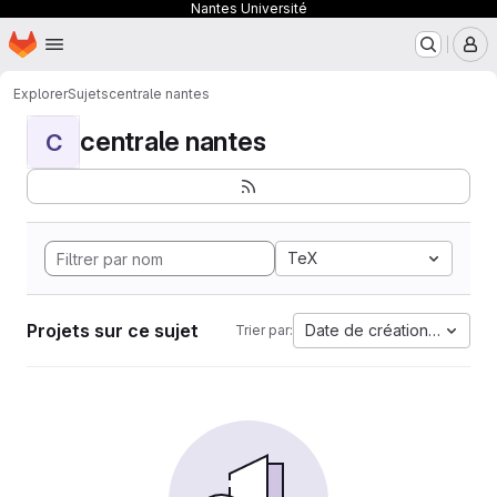
Nantes Université
Page d'accueil
Passer au contenu principal
M
Explorer
Sujets
centrale nantes
centrale nantes
C
TeX
Projets sur ce sujet
Date de création la plus 
Trier par: