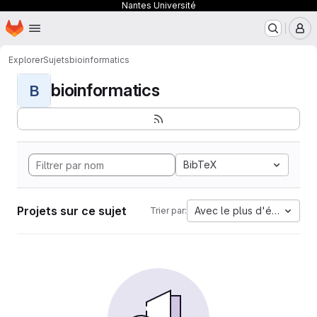
Nantes Université
Page d'accueil
Passer au contenu principal
M
Explorer
Sujets
bioinformatics
bioinformatics
B
BibTeX
Projets sur ce sujet
Avec le plus d'étoiles
Trier par: