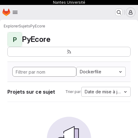
Nantes Université
Page d'accueil
Passer au contenu principal
M
Explorer
Sujets
PyEcore
PyEcore
P
Dockerfile
Projets sur ce sujet
Date de mise à jour
Trier par: