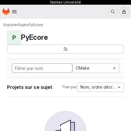
Nantes Université
Page d'accueil
Passer au contenu principal
M
Explorer
Sujets
PyEcore
PyEcore
P
CMake
Projets sur ce sujet
Nom, ordre décroissant
Trier par: