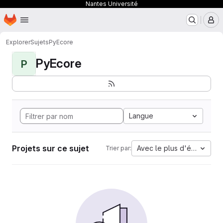
Nantes Université
Page d'accueil
Passer au contenu principal
M
Explorer
Sujets
PyEcore
PyEcore
P
Langue
Projets sur ce sujet
Avec le plus d'étoiles
Trier par: