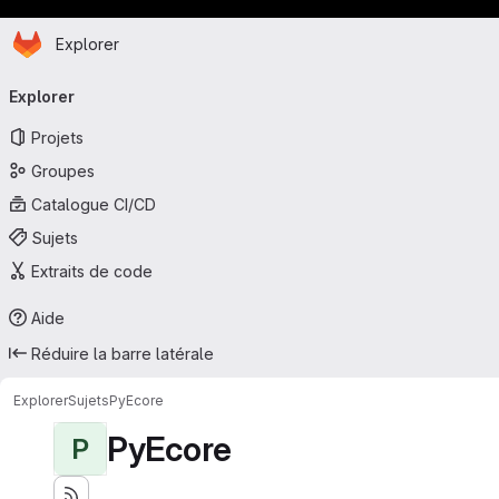
Page d'accueil
Passer au contenu principal
Explorer
Navigation principale
Explorer
Projets
Groupes
Catalogue CI/CD
Sujets
Extraits de code
Aide
Réduire la barre latérale
Explorer
Sujets
PyEcore
PyEcore
P