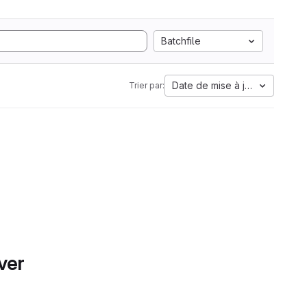
Batchfile
Date de mise à jour
Trier par:
ver