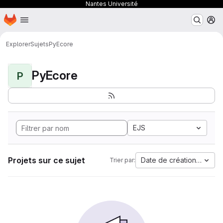
Nantes Université
Page d'accueil
Passer au contenu principal
M
Explorer
Sujets
PyEcore
PyEcore
P
EJS
Projets sur ce sujet
Date de création la plus
Trier par: