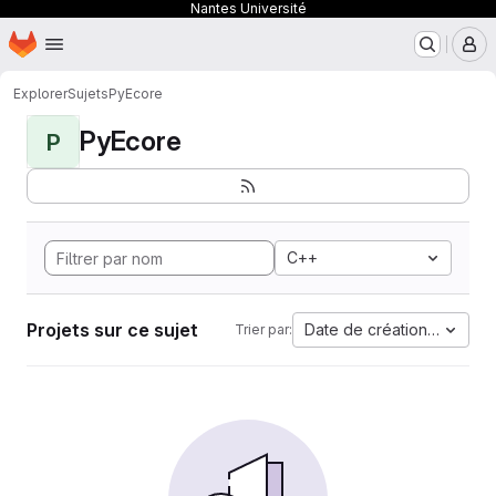
Nantes Université
Page d'accueil
Passer au contenu principal
M
Explorer
Sujets
PyEcore
PyEcore
P
C++
Projets sur ce sujet
Date de création la plus 
Trier par: