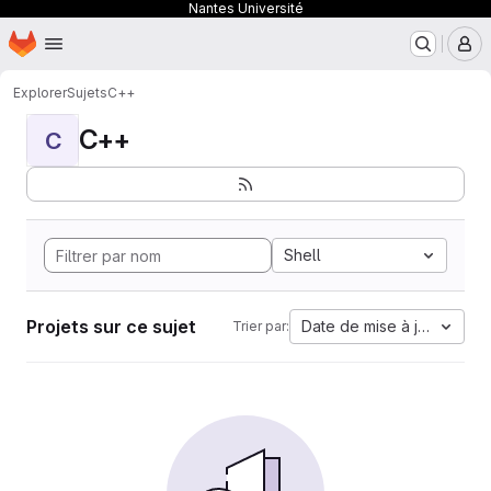
Nantes Université
Page d'accueil
Passer au contenu principal
M
Explorer
Sujets
C++
C++
C
Shell
Projets sur ce sujet
Date de mise à jour
Trier par: