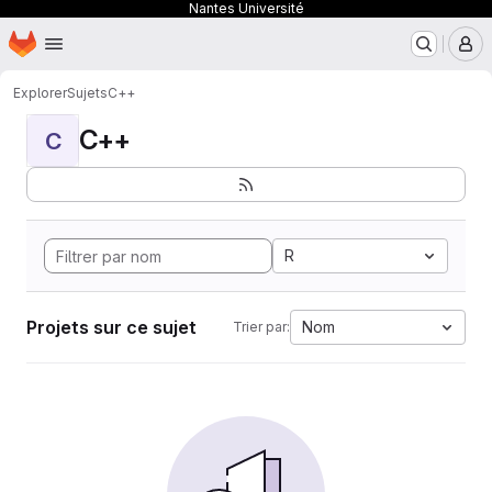
Nantes Université
Page d'accueil
Passer au contenu principal
M
Explorer
Sujets
C++
C++
C
R
Projets sur ce sujet
Nom
Trier par: