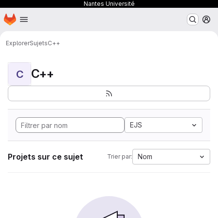
Nantes Université
Page d'accueil
Passer au contenu principal
M
Explorer
Sujets
C++
C++
C
EJS
Projets sur ce sujet
Nom
Trier par: