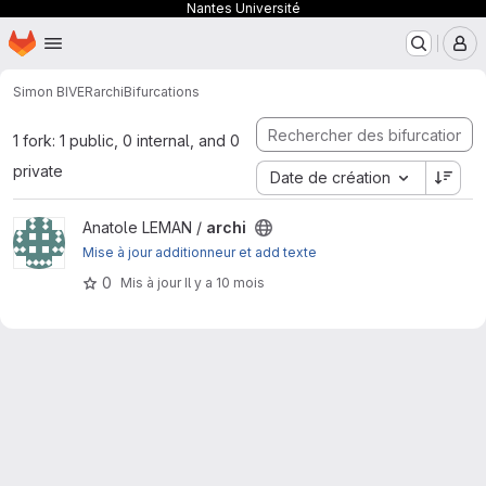
Nantes Université
Page d'accueil
Passer au contenu principal
M
Simon BIVER
archi
Bifurcations
1 fork: 1 public, 0 internal, and 0
private
Date de création
Afficher le projet archi
Anatole LEMAN /
archi
Mise à jour additionneur et add texte
0
Mis à jour
Il y a 10 mois