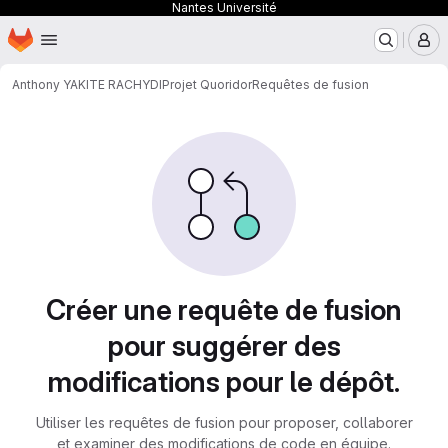
Nantes Université
Page d'accueil
Passer au contenu principal
M
Anthony YAKITE RACHYDI
Projet Quoridor
Requêtes de fusion
Requêtes de fusion
Créer une requête de fusion
pour suggérer des
modifications pour le dépôt.
Utiliser les requêtes de fusion pour proposer, collaborer
et examiner des modifications de code en équipe.