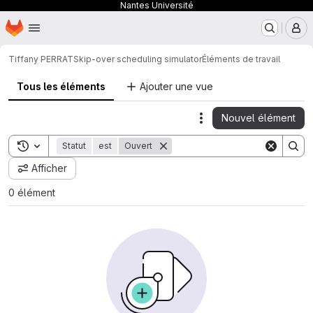
Nantes Université
Page d'accueil
Passer au contenu principal
M
Tiffany PERRAT
Skip-over scheduling simulator
Éléments de travail
Tous les éléments
Ajouter une vue
Nouvel élément
Actions
Toggle search history
Statut
est
Ouvert
Afficher
0 élément